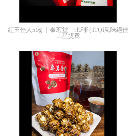
紅玉佳人50g ｜奉茗堂｜比利時iTQi風味絕佳
二星獎章