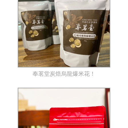
奉茗堂炭焙烏龍爆米花！