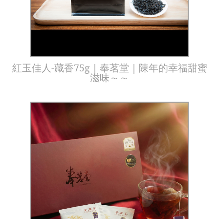
紅玉佳人-藏香75g｜奉茗堂｜陳年的幸福甜蜜
滋味～～