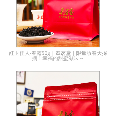
紅玉佳人-春露50g｜奉茗堂｜限量版春天採
摘！幸福的甜蜜滋味～