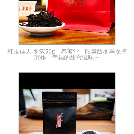
紅玉佳人-冬漾50g｜奉茗堂｜限量版冬季採摘
製作！幸福的甜蜜滋味～