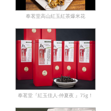
奉茗堂高山紅玉紅茶爆米花
奉茗堂『紅玉佳人-仲夏夜 』75g！