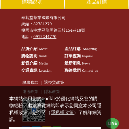
購物說明
產品訂購
奉茗堂茶業國際有限公司
統編：
82781279
桃園市中壢區龍岡路三段154巷18號
電話：
0912244770
品牌介紹
產品訂購
About
Shopping
購物說明
訂單查詢
Guide
Inquire
影音介紹
最新消息
Media
News
交通資訊
聯絡我們
Location
Contact_us
服務條款
｜
退換貨政策
運送政策
｜
隱私政策
本網站使用您的Cookie於優化網站及您的購
物經驗。繼續瀏覽網站即表示您同意本公司隱
私權政策，您可至（
隱私權政策
）了解詳細資
訊。